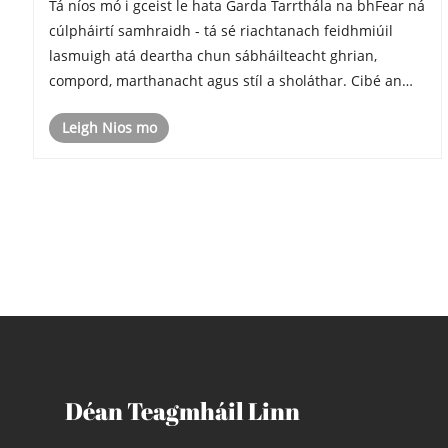
​Tá níos mó i gceist le hata Garda Tarrthála na bhFear ná
agus Feidhmíocht Lasmuigh?
cúlpháirtí samhraidh - tá sé riachtanach feidhmiúil
lasmuigh atá deartha chun sábháilteacht ghrian,
compord, marthanacht agus stíl a sholáthar. Cibé an
bhfuil tú ag obair faoi ghhathanna láidre UV, ag
Leigh Nios mo
caitheamh uaireanta fada cois trá, nó ag ......
Déan Teagmháil Linn