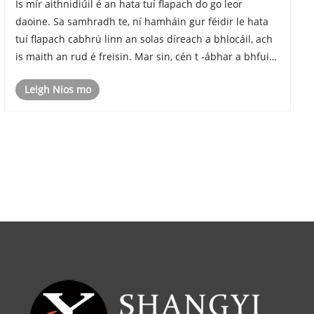
Is mír aithnidiúil é an hata tuí flapach do go leor
daoine. Sa samhradh te, ní hamháin gur féidir le hata
tuí flapach cabhrú linn an solas díreach a bhlocáil, ach
is maith an rud é freisin. Mar sin, cén t -ábhar a bhfuil
an hata tuí flapach déanta de ghnáth?
Leigh Nios mo