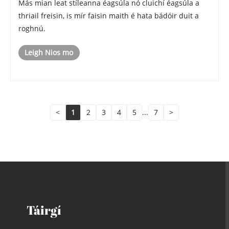
Más mian leat stíleanna éagsúla nó cluichí éagsúla a
thriail freisin, is mír faisin maith é hata bádóir duit a
roghnú.
Leigh Nios mo
<
1
2
3
4
5
...
7
>
Táirgí