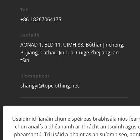
Teil
+86-18267064175
Seoladh
AONAD 1, BLD 11, UIMH.88, Bóthar Jincheng,
Pujiang, Cathair Jinhua, Cúige Zhejiang, an
tSín
Ríomhphost
shangyi@topclothing.net
Úsáidimid fianáin chun eispéireas brabhsála níos fearr 
chun anailís a dhéanamh ar thrácht an tsuímh agus 
phearsantú. Trí úsáid a bhaint as an suíomh seo, aont