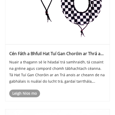
Cén Fáth a Bhfuil Hat Tuí Gan Choróin ar Thrá an
Cúlpháirtí Cosanta Gréine Samhraidh deiridh
Nuair a thagann sé le héadaí trá samhraidh, tá cosaint
na gréine agus compord chomh tábhachtach céanna.
Tá Hat Tuí Gan Choróin ar an Trá anois ar cheann de na
gabhálais is nuálaí do lucht trá, gardaí tarrthála,
surfálaithe agus díograiseoirí lasmuigh. Murab ionann
Leigh Nios mo
agus hataí tuí traidisiúnta, ceadaí......