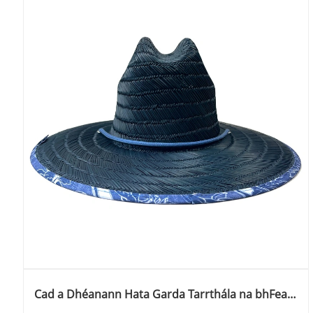
Cad a Dhéanann Hata Garda Tarrthála na bhFear
is Fearr Riachtanach le haghaidh Cosaint Ghrian