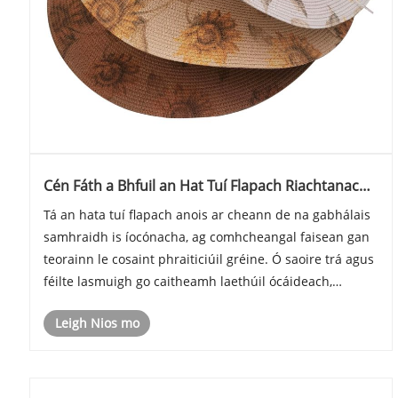
Cén Fáth a Bhfuil an Hat Tuí Flapach Riachtanach
Faisin an tSamhraidh agus Cosaint na Gréine
Tá an hata tuí flapach anois ar cheann de na gabhálais
samhraidh is íocónacha, ag comhcheangal faisean gan
teorainn le cosaint phraiticiúil gréine. Ó saoire trá agus
féilte lasmuigh go caitheamh laethúil ócáideach,
soláthraíonn hataí tuí flapacha compord breathable,
Leigh Nios mo
aeistéitic galánta, agus sciath U......