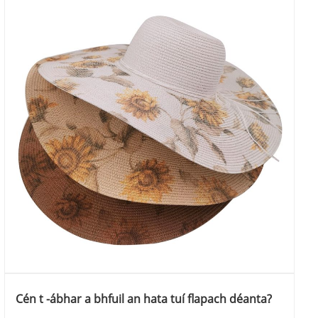
Cén t -ábhar a bhfuil an hata tuí flapach déanta?