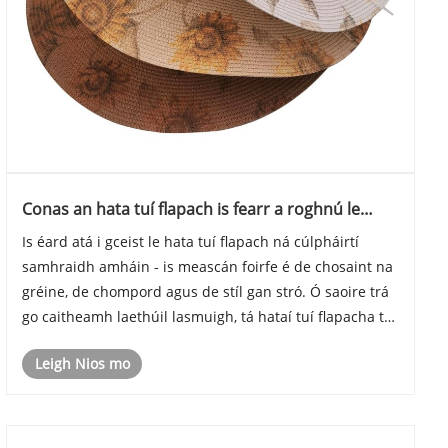
Conas an hata tuí flapach is fearr a roghnú le
haghaidh cosanta gréine, stíl agus compord
Is éard atá i gceist le hata tuí flapach ná cúlpháirtí
samhraidh amháin - is meascán foirfe é de chosaint na
gréine, de chompord agus de stíl gan stró. Ó saoire trá
go caitheamh laethúil lasmuigh, tá hataí tuí flapacha tar
éis éirí fíor-riachtanach ar bhealach gan teorainn.
Leigh Nios mo