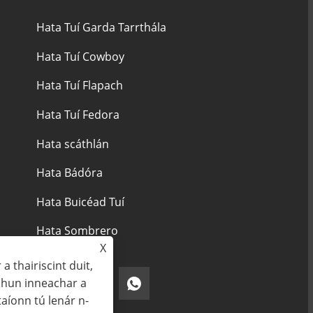
Hata Tuí Garda Tarrthála
Hata Tuí Cowboy
Hata Tuí Flapach
Hata Tuí Fedora
Hata scáthlán
Hata Bádóra
Hata Buicéad Tuí
Hata Sombrero
X
a thairiscint duit,
chun inneachar a
aíonn tú lenár n-